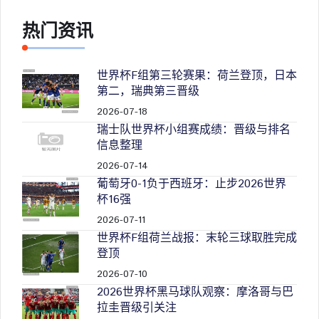
热门资讯
世界杯F组第三轮赛果：荷兰登顶，日本
第二，瑞典第三晋级
2026-07-18
瑞士队世界杯小组赛成绩：晋级与排名
信息整理
2026-07-14
葡萄牙0-1负于西班牙：止步2026世界
杯16强
2026-07-11
世界杯F组荷兰战报：末轮三球取胜完成
登顶
2026-07-10
2026世界杯黑马球队观察：摩洛哥与巴
拉圭晋级引关注