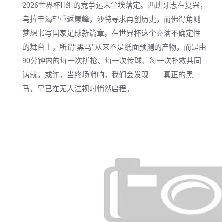
2026世界杯H组的竞争远未尘埃落定。西班牙志在复兴，
乌拉圭渴望重返巅峰，沙特寻求再创历史，而佛得角则
梦想书写国家足球新篇章。在世界杯这个充满不确定性
的舞台上，所谓“黑马”从来不是纸面预测的产物，而是由
90分钟内的每一次拼抢、每一次传球、每一次扑救共同
铸就。或许，当终场哨响，我们会发现——真正的黑
马，早已在无人注视时悄然启程。