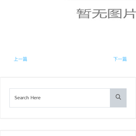
上一篇
下一篇