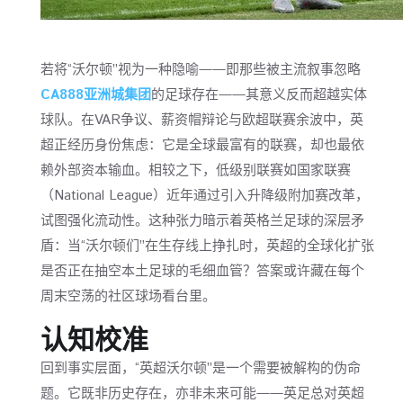
若将“沃尔顿”视为一种隐喻——即那些被主流叙事忽略
CA888亚洲城集团
的足球存在——其意义反而超越实体
球队。在VAR争议、薪资帽辩论与欧超联赛余波中，英
超正经历身份焦虑：它是全球最富有的联赛，却也最依
赖外部资本输血。相较之下，低级别联赛如国家联赛
（National League）近年通过引入升降级附加赛改革，
试图强化流动性。这种张力暗示着英格兰足球的深层矛
盾：当“沃尔顿们”在生存线上挣扎时，英超的全球化扩张
是否正在抽空本土足球的毛细血管？答案或许藏在每个
周末空荡的社区球场看台里。
认知校准
回到事实层面，“英超沃尔顿”是一个需要被解构的伪命
题。它既非历史存在，亦非未来可能——英足总对英超