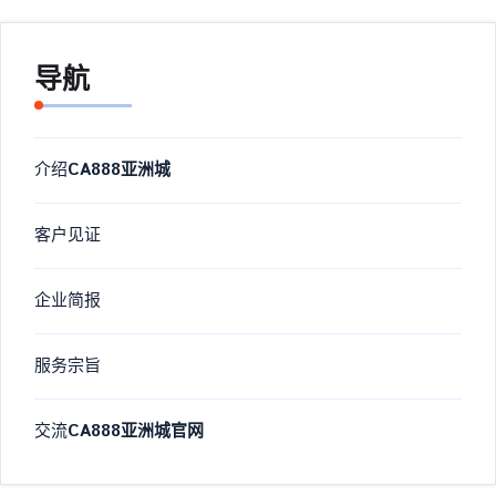
导航
介绍
CA888亚洲城
客户见证
企业简报
服务宗旨
交流
CA888亚洲城官网