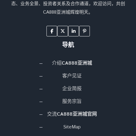
态、业务全景、投资者关系及合作通道，欢迎访问，共创
CA888亚洲城辉煌明天。
导航
介绍
CA888亚洲城
客户见证
企业简报
服务宗旨
交流
CA888亚洲城官网
SiteMap