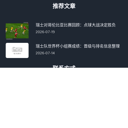
推荐文章
瑞士对哥伦比亚比赛回顾：点球大战决定胜负
2026-07-19
瑞士队世界杯小组赛成绩：晋级与排名信息整理
2026-07-14
联系方式
地址:
中国（上海）自由贸易试验区银城中路68号50层
电话:
15978174521
邮箱:
backhand@att.net