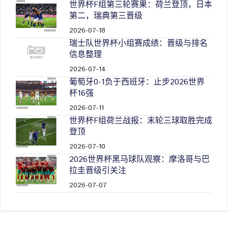
世界杯F组第三轮赛果：荷兰登顶，日本
第二，瑞典第三晋级
2026-07-18
瑞士队世界杯小组赛成绩：晋级与排名
信息整理
2026-07-14
葡萄牙0-1负于西班牙：止步2026世界
杯16强
2026-07-11
世界杯F组荷兰战报：末轮三球取胜完成
登顶
2026-07-10
2026世界杯黑马球队观察：摩洛哥与巴
拉圭晋级引关注
2026-07-07