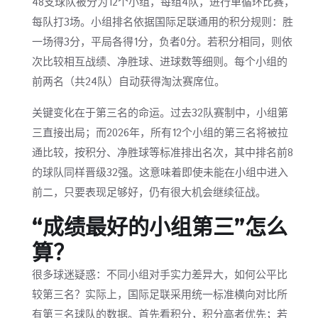
48支球队被分为12个小组，每组4队，进行单循环比赛，
每队打3场。小组排名依据国际足联通用的积分规则：胜
一场得3分，平局各得1分，负者0分。若积分相同，则依
次比较相互战绩、净胜球、进球数等细则。每个小组的
前两名（共24队）自动获得淘汰赛席位。
关键变化在于第三名的命运。过去32队赛制中，小组第
三直接出局；而2026年，所有12个小组的第三名将被拉
通比较，按积分、净胜球等标准排出名次，其中排名前8
的球队同样晋级32强。这意味着即使未能在小组中进入
前二，只要表现足够好，仍有很大机会继续征战。
“成绩最好的小组第三”怎么
算？
很多球迷疑惑：不同小组对手实力差异大，如何公平比
较第三名？实际上，国际足联采用统一标准横向对比所
有第三名球队的数据。首先看积分，积分高者优先；若