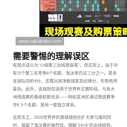
需要警惕的理解误区
有观点误以为“小组第三出线很容易”，但实际上，由于共
有12个第三名竞争8个名额，淘汰率仍达三分之一。若多
支球队同积4分，还需比拼净胜球甚至纪律分，形势依然
复杂。此外，该规则仅适用于世界杯正赛阶段，与各大
洲预选赛的晋级机制无关——例如亚洲区通过预选赛争
夺8.5个名额，是另一套独立体系。
总而言之，2026世界杯的晋级规则在扩大参与度的同
时，保留了淘汰赛的激烈性。理解“24+8”的出线结构，