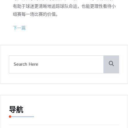
有助于球迷更清晰地追踪球队命运，也能更理性看待小
组赛每一场比赛的价值。
下一篇
导航