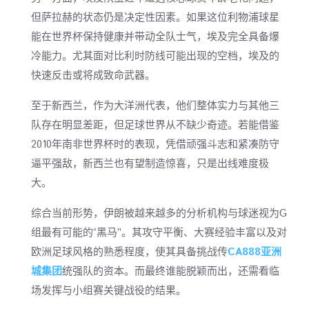
但萨拉赫的状态仍是决定性因素。如果这位利物浦球星
能在世界杯保持健康并带动全队士气，埃及完全具备爆
冷能力。尤其面对比利时防线可能出现的空档，埃及的
快速反击或将成致命武器。
至于新西兰，作为大洋洲代表，他们整体实力与其他三
队存在明显差距，但足球世界从不缺少奇迹。若能借鉴
2010年南非世界杯时的表现，凭借顽强斗志和紧凑防守
逼平强敌，新西兰也有望制造惊喜，只是出线难度极
大。
综合当前形势，伊朗被越来越多的分析机构与球迷视为G
组最有可能的“黑马”。其攻守平衡、大赛经验丰富以及对
欧洲足球风格的熟悉程度，使其具备挑战传
CA888亚洲
城集团
统强队的资本。而最终谁能脱颖而出，还需看临
场发挥与小组赛关键战役的结果。