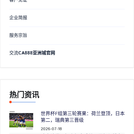
客户见证
企业简报
服务宗旨
交流
CA888亚洲城官网
热门资讯
世界杯F组第三轮赛果：荷兰登顶，日本
第二，瑞典第三晋级
2026-07-18