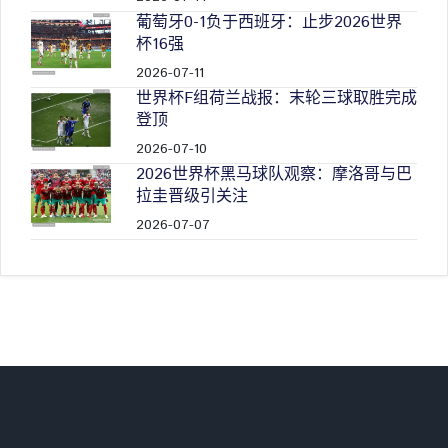
葡萄牙0-1负于西班牙：止步2026世界
杯16强
2026-07-11
世界杯F组荷兰战报：末轮三球取胜完成
登顶
2026-07-10
2026世界杯黑马球队观察：摩洛哥与巴
拉圭晋级引关注
2026-07-07