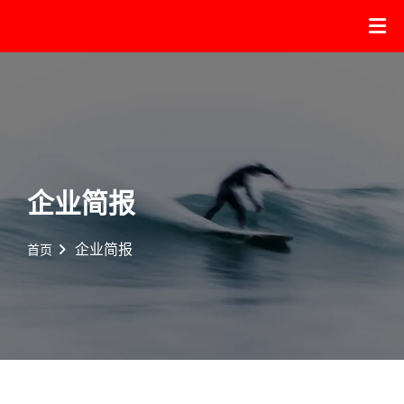
企业简报
企业简报
首页