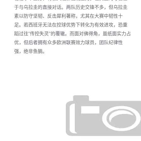
于与乌拉圭的直接对话。两队历史交锋不多，但乌拉圭
素以防守坚韧、反击犀利著称，尤其在大赛中韧性十
足。若西班牙无法在控球优势下转化为有效进攻，恐重
蹈过往“传控失灵”的覆辙。而面对佛得角，虽纸面实力占
优，但后者拥有众多欧洲联赛效力球员，团队纪律性
强，绝非鱼腩。