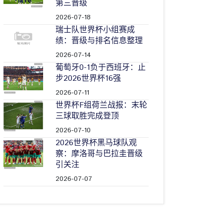
第三晋级
2026-07-18
瑞士队世界杯小组赛成
绩：晋级与排名信息整理
2026-07-14
葡萄牙0-1负于西班牙：止
步2026世界杯16强
2026-07-11
世界杯F组荷兰战报：末轮
三球取胜完成登顶
2026-07-10
2026世界杯黑马球队观
察：摩洛哥与巴拉圭晋级
引关注
2026-07-07