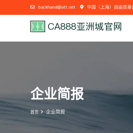
backhand@att.net
中国（上海）自由贸易试
企业简报
企业简报
首页