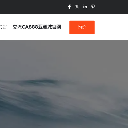
宗旨
交流
CA888亚洲城官网
询价