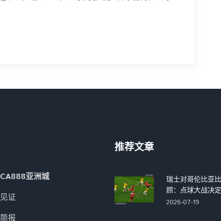
推荐文章
CA888亚洲城
瑞士对哥伦比亚
顾：点球大战决
见证
2026-07-19
简报