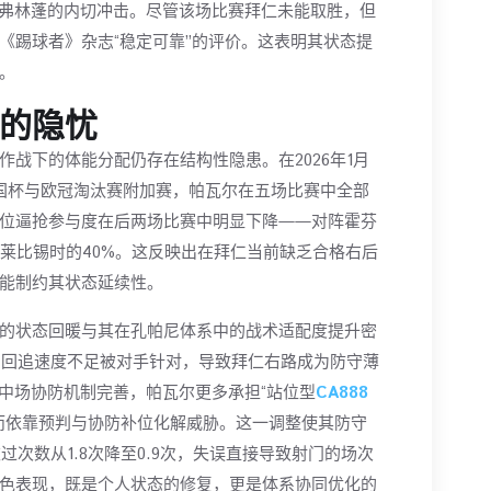
解弗林蓬的内切冲击。尽管该场比赛拜仁未能取胜，但
《踢球者》杂志“稳定可靠”的评价。这表明其状态提
。
的隐忧
战下的体能分配仍存在结构性隐患。在2026年1月
国杯与欧冠淘汰赛附加赛，帕瓦尔在五场比赛中全部
位逼抢参与度在后两场比赛中明显下降——对阵霍芬
阵莱比锡时的40%。这反映出在拜仁当前缺乏合格右后
能制约其状态延续性。
的状态回暖与其在孔帕尼体系中的战术适配度提升密
中因回追速度不足被对手针对，导致拜仁右路成为防守薄
与中场协防机制完善，帕瓦尔更多承担“站位型
CA888
而依靠预判与协防补位化解威胁。这一调整使其防守
被过次数从1.8次降至0.9次，失误直接导致射门的场次
出色表现，既是个人状态的修复，更是体系协同优化的