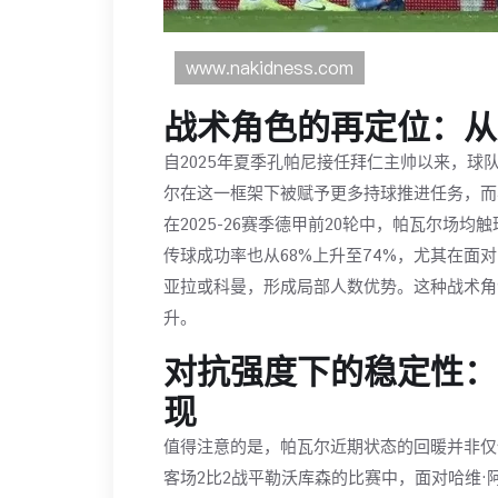
战术角色的再定位：从
自2025年夏季孔帕尼接任拜仁主帅以来，
尔在这一框架下被赋予更多持球推进任务，而
在2025-26赛季德甲前20轮中，帕瓦尔场均触
传球成功率也从68%上升至74%，尤其在面
亚拉或科曼，形成局部人数优势。这种战术角
升。
对抗强度下的稳定性：
现
值得注意的是，帕瓦尔近期状态的回暖并非仅体
客场2比2战平勒沃库森的比赛中，面对哈维·