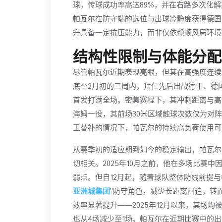
球，传球成功率高达89%，并在右路多次化
帕瓦尔在防守端的选位与出球冷静度获得德国
升具备一定抗压能力，而非仅依赖顺风局环境
结构性限制与体能分配
尽管帕瓦尔近期表现亮眼，但其在高强度连续作
底至2月初的三周内，拜仁先后出战德甲、德
首发打满全场。密集赛程下，其冲刺距离与高
海姆一役，其前场30米区域触球次数仅为对
卫替补的情况下，帕瓦尔的持续高负荷使用可
从赛季初的适应期到如今的稳定输出，帕瓦尔
切相关。2025年10月之前，他在多场比赛
弱点。但自12月起，随着球队整体防线前提
亚洲城集团
”防守角色，减少长距离回追，转
效率显著提升——2025年12月以来，其场均
也从4场减少至1场。帕瓦尔在近期比赛中的