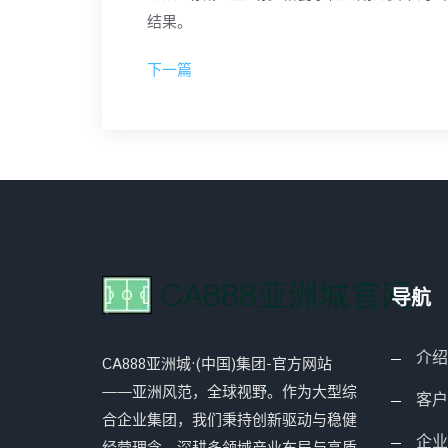
结果。
下一篇
导航
介绍
CA888亚洲城·(中国)集团-官方网站
——亚洲风范，全球视野。作为大型综
客户
合企业集团，我们秉持创新驱动与稳健
企业