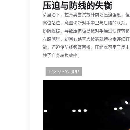
压迫与防线的失衡
萨里治下，拉齐奥尝试提升前场压迫强度，但执
高位站位，意图切断对手中卫与后腰的联系。
协防迟缓，导致压迫极易被对手通过快速转移破
左路施压，却因右路空虚被德凯特拉雷连续打
能，还迫使防线频繁回撤，压缩本可用于反击
牲了自身转换效率。