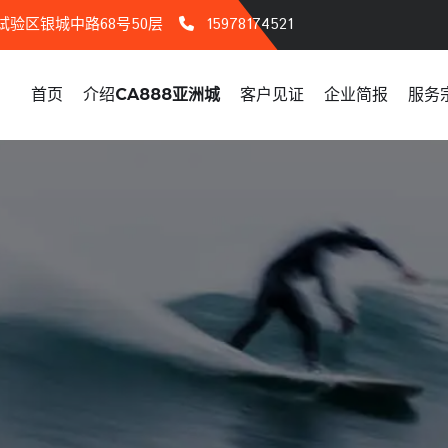
验区银城中路68号50层
15978174521
首页
介绍
CA888亚洲城
客户见证
企业简报
服务