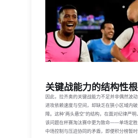
关键战能力的结构性根
因此，拉齐奥的关键战能力不足并非偶然波动
进攻依赖速度与空间，却缺乏在狭小区域内破
障。这种“两头悬空”的结构，在面对纪律严
该问题在杯赛淘汰赛中更为致命——单场定胜
中场控制与压迫协同的矛盾，即便积分榜暂时