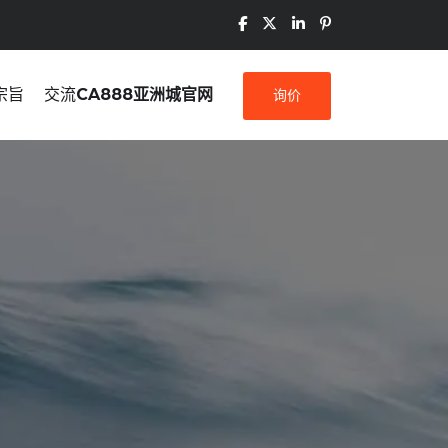
宗旨
交流
CA888亚洲城官网
询价