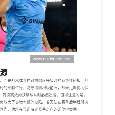
源
，而是战术体系在对抗强度升级时的系统性短板。其
局的细腻传导；防守试图积极前压，却无足够协同保
明、转换高效的顶级球队时必然吃亏。值得注意的是，
负放大了容错率低的缺陷。若无法在赛季后半程解决
领先，也难在真正决定赛季走向的硬仗中突围。