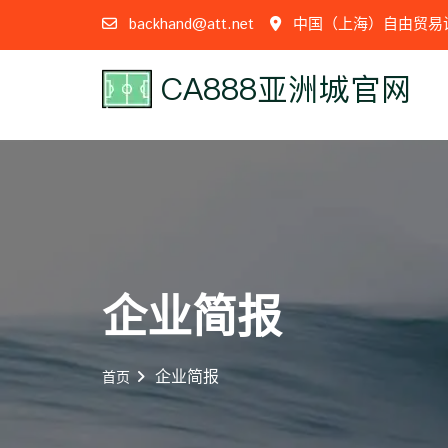
backhand@att.net
中国（上海）自由贸易试
企业简报
企业简报
首页