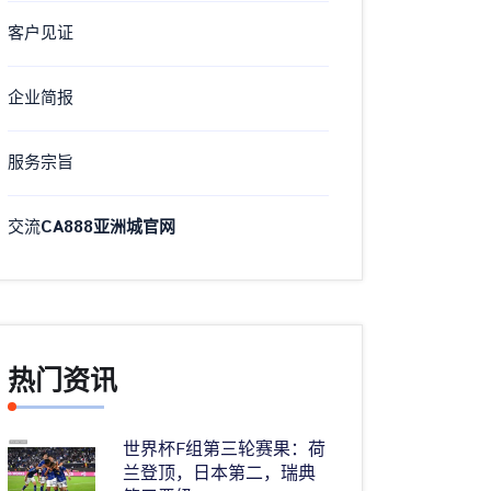
客户见证
企业简报
服务宗旨
交流
CA888亚洲城官网
热门资讯
世界杯F组第三轮赛果：荷
兰登顶，日本第二，瑞典